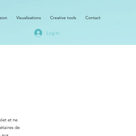
sion
Visualisations
Creative tools
Contact
Log In
n
let et ne
iétaires de
e aux