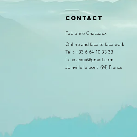
Contact
Fabienne Chazeaux
​Online
and face to face work
Tel : +33 6 64 10 33 33
f.chazeaux@gmail.com
Joinville le pont (94) France