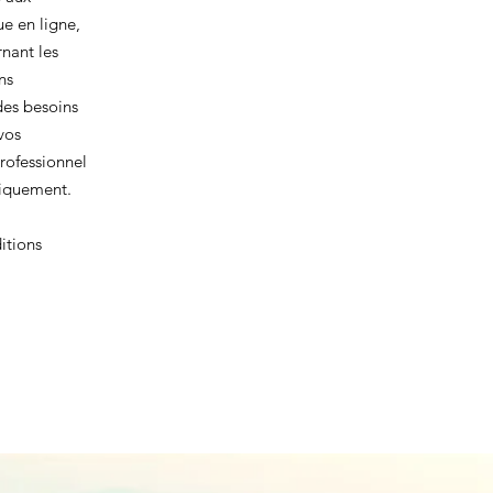
e en ligne,
rnant les
ns
 des besoins
vos
rofessionnel
fiquement.
itions