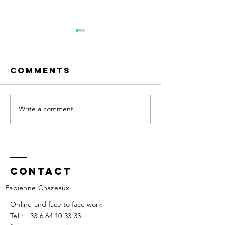
Comments
Write a comment...
Le temps du
L'aventu
changement
portée 
main
Contact
Fabienne Chazeaux
​Online
and face to face work
Tel :
+33 6 64 10 33 33