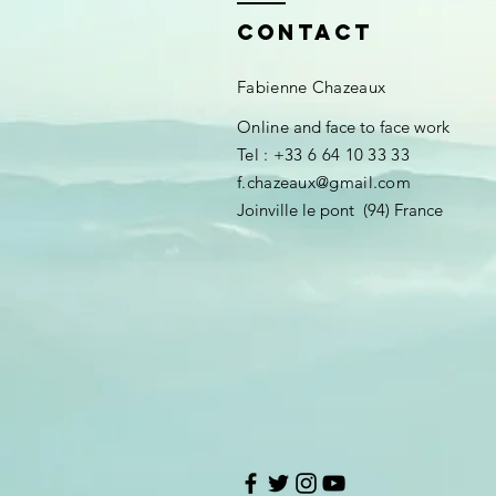
Contact
Fabienne Chazeaux
​Online
and face to face work
Tel : +33 6 64 10 33 33
f.chazeaux@gmail.com
Joinville le pont (94) France