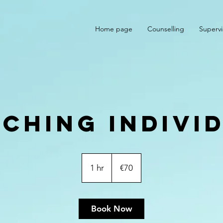
Home page
Counselling
Supervi
ching indivi
70
euros
1 hr
1
€70
h
Book Now